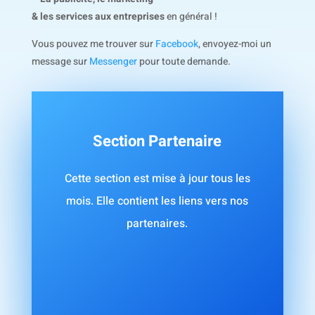
& les services aux entreprises
en général !
Vous pouvez me trouver sur
Facebook
, envoyez-moi un
message sur
Messenger
pour toute demande.
Section Partenaire
Cette section est mise à jour tous les
mois. Elle contient les liens vers nos
partenaires.