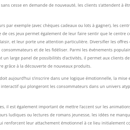
t sans cesse en demande de nouveauté, les clients s’attendent à êtr
ours par exemple (avec chèques cadeaux ou lots à gagner), les centr
 de ces jeux permet également de leur faire sentir que le centre c
aisir, et leur porte une attention particulière. Diversifier les offre
consommateurs et de les fidéliser. Parmi les événements populaire
t un large panel de possibilités d’activités, il permet aux clients d
core grâce à la découverte de nouveaux produits.
it aujourd’hui s’inscrire dans une logique émotionnelle, la mise 
s interactif qui plongeront les consommateurs dans un univers atyp
s, il est également important de mettre l’accent sur les animations d
rcours ludiques ou lectures de romans jeunesse, les idées ne manqu
ui renforcent leur attachement émotionnel à ce lieu initialement 