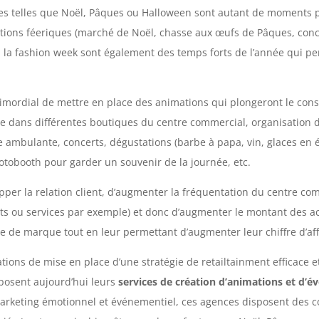
es telles que Noël, Pâques ou Halloween sont autant de moments p
ations féeriques (marché de Noël, chasse aux œufs de Pâques, conc
ou la fashion week sont également des temps forts de l’année qui p
 primordial de mettre en place des animations qui plongeront le c
e dans différentes boutiques du centre commercial, organisation de
ine ambulante, concerts, dégustations (barbe à papa, vin, glaces en 
hotobooth pour garder un souvenir de la journée, etc.
per la relation client, d’augmenter la fréquentation du centre co
s ou services par exemple) et donc d’augmenter le montant des ac
 de marque tout en leur permettant d’augmenter leur chiffre d’aff
ations de mise en place d’une stratégie de retailtainment efficace 
posent aujourd’hui leurs
services de création d’animations et d’
 marketing émotionnel et événementiel, ces agences disposent des 