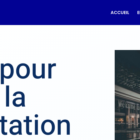
ACCUEIL
E
 pour
 la
tation