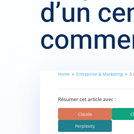
d’un ce
commer
Home
Entreprise & Marketing
5 
9
9
Résumer cet article avec :
Claude
C
Perplexity