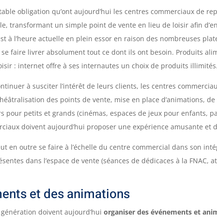
itable obligation qu’ont aujourd’hui les centres commerciaux de re
lle, transformant un simple point de vente en lieu de loisir afin d’e
 est à l’heure actuelle en plein essor en raison des nombreuses pl
t se faire livrer absolument tout ce dont ils ont besoin. Produits a
sir : internet offre à ses internautes un choix de produits illimités
ontinuer à susciter l’intérêt de leurs clients, les centres commerci
 théâtralisation des points de vente, mise en place d’animations, d
rs pour petits et grands (cinémas, espaces de jeux pour enfants, pa
rciaux doivent aujourd’hui proposer une expérience amusante et d
t en outre se faire à l’échelle du centre commercial dans son intég
entes dans l’espace de vente (séances de dédicaces à la FNAC, ateli
ents et des animations
 génération doivent aujourd’hui
organiser des événements et ani