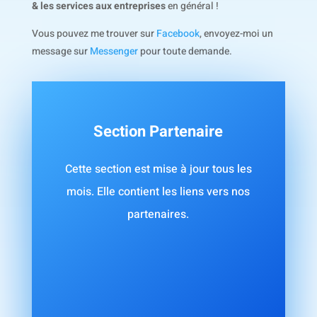
& les services aux entreprises
en général !
Vous pouvez me trouver sur
Facebook
, envoyez-moi un
message sur
Messenger
pour toute demande.
Section Partenaire
Cette section est mise à jour tous les
mois. Elle contient les liens vers nos
partenaires.