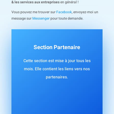
& les services aux entreprises
en général !
Vous pouvez me trouver sur
Facebook
, envoyez-moi un
message sur
Messenger
pour toute demande.
Section Partenaire
Cette section est mise à jour tous les
mois. Elle contient les liens vers nos
partenaires.