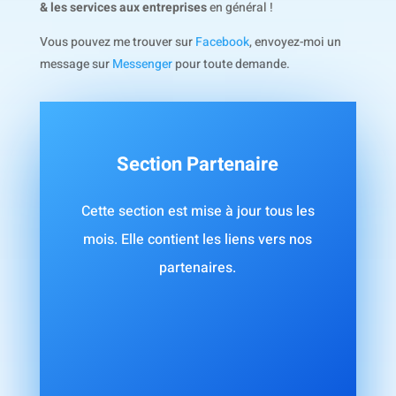
& les services aux entreprises
en général !
Vous pouvez me trouver sur
Facebook
, envoyez-moi un
message sur
Messenger
pour toute demande.
Section Partenaire
Cette section est mise à jour tous les
mois. Elle contient les liens vers nos
partenaires.