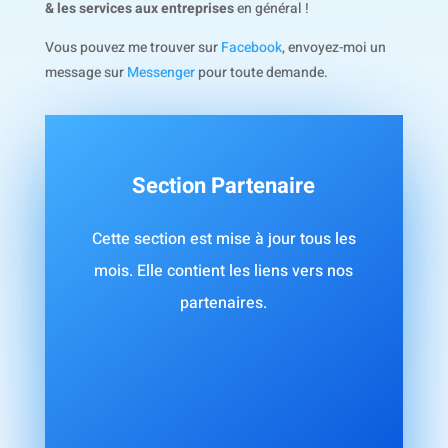
& les services aux entreprises
en général !
Vous pouvez me trouver sur
Facebook
, envoyez-moi un
message sur
Messenger
pour toute demande.
Section Partenaire
Cette section est mise à jour tous les
mois. Elle contient les liens vers nos
partenaires.