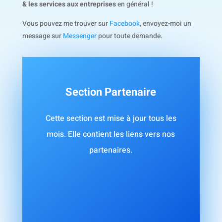
& les services aux entreprises
en général !
Vous pouvez me trouver sur
Facebook
, envoyez-moi un
message sur
Messenger
pour toute demande.
Section Partenaire
Cette section est mise à jour tous les
mois. Elle contient les liens vers nos
partenaires.