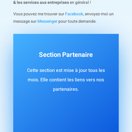
& les services aux entreprises
en général !
Vous pouvez me trouver sur
Facebook
, envoyez-moi un
message sur
Messenger
pour toute demande.
Section Partenaire
Cette section est mise à jour tous les
mois. Elle contient les liens vers nos
partenaires.