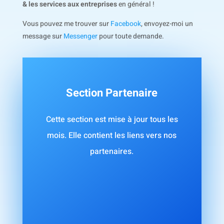
& les services aux entreprises
en général !
Vous pouvez me trouver sur
Facebook
, envoyez-moi un
message sur
Messenger
pour toute demande.
Section Partenaire
Cette section est mise à jour tous les
mois. Elle contient les liens vers nos
partenaires.