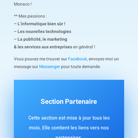
Monaco !
** Mes passions :
– L’informatique bien sûr !
– Les nouvelles technologies
– La publicité, le marketing
& les services aux entreprises
en général !
Vous pouvez me trouver sur
Facebook
, envoyez-moi un
message sur
Messenger
pour toute demande.
Section Partenaire
Cette section est mise à jour tous les
mois. Elle contient les liens vers nos
partenaires.