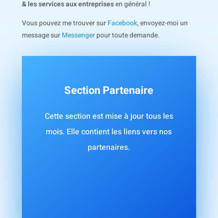
& les services aux entreprises
en général !
Vous pouvez me trouver sur
Facebook
, envoyez-moi un
message sur
Messenger
pour toute demande.
Section Partenaire
Cette section est mise à jour tous les
mois. Elle contient les liens vers nos
partenaires.