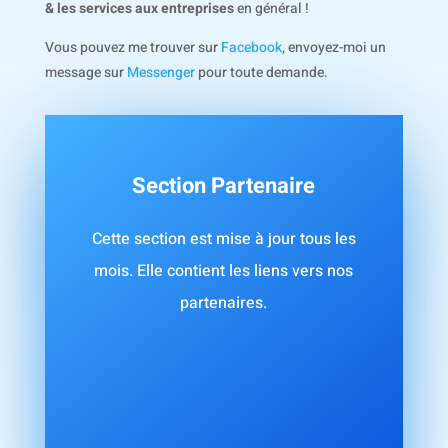
& les services aux entreprises
en général !
Vous pouvez me trouver sur
Facebook
, envoyez-moi un
message sur
Messenger
pour toute demande.
Section Partenaire
Cette section est mise à jour tous les
mois. Elle contient les liens vers nos
partenaires.