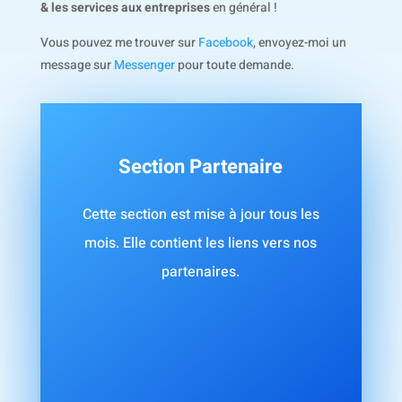
& les services aux entreprises
en général !
Vous pouvez me trouver sur
Facebook
, envoyez-moi un
message sur
Messenger
pour toute demande.
Section Partenaire
Cette section est mise à jour tous les
mois. Elle contient les liens vers nos
partenaires.