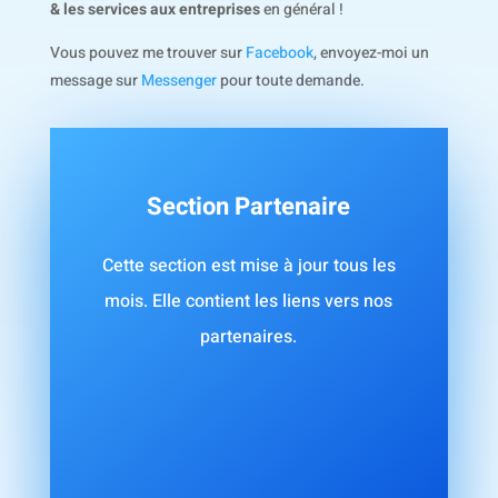
& les services aux entreprises
en général !
Vous pouvez me trouver sur
Facebook
, envoyez-moi un
message sur
Messenger
pour toute demande.
Section Partenaire
Cette section est mise à jour tous les
mois. Elle contient les liens vers nos
partenaires.