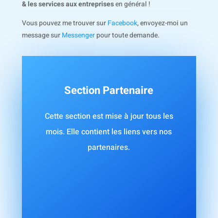
& les services aux entreprises
en général !
Vous pouvez me trouver sur
Facebook
, envoyez-moi un
message sur
Messenger
pour toute demande.
Section Partenaire
Cette section est mise à jour tous les
mois. Elle contient les liens vers nos
partenaires.