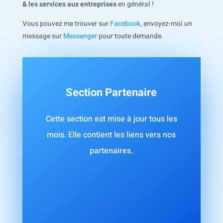
& les services aux entreprises
en général !
Vous pouvez me trouver sur
Facebook
, envoyez-moi un
message sur
Messenger
pour toute demande.
Section Partenaire
Cette section est mise à jour tous les
mois. Elle contient les liens vers nos
partenaires.