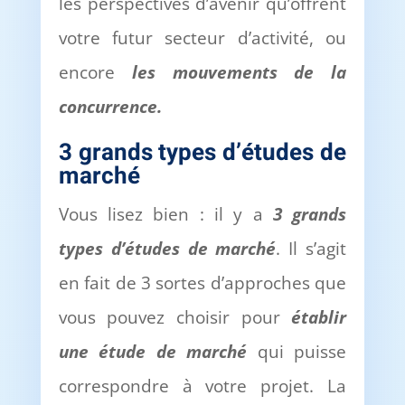
les perspectives d’avenir qu’offrent
votre futur secteur d’activité, ou
encore
les mouvements de la
concurrence.
3 grands types d
’é
tudes de
march
é
Vous lisez bien : il y a
3 grands
types d
’é
tudes de march
é
. Il s’agit
en fait de 3 sortes d’approches que
vous pouvez choisir pour
é
tablir
une
é
tude de march
é
qui puisse
correspondre à votre projet. La