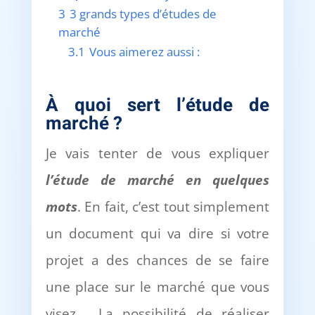
3
3 grands types d’études de
marché
3.1
Vous aimerez aussi :
À
quoi sert l
’é
tude de
march
é
?
Je vais tenter de vous expliquer
l
’é
tude de march
é
en quelques
mots
. En fait, c’est tout simplement
un document qui va dire si votre
projet a des chances de se faire
une place sur le marché que vous
visez. La possibilité de réaliser