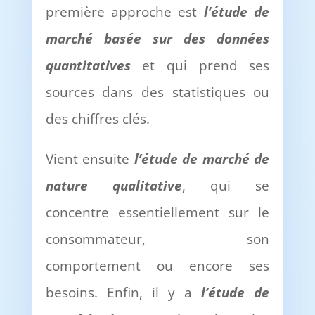
première approche est
l
’é
tude de
march
é
bas
é
e sur des donn
é
es
quantitatives
et qui prend ses
sources dans des statistiques ou
des chiffres clés.
Vient ensuite
l
’é
tude de march
é
de
nature qualitative
, qui se
concentre essentiellement sur le
consommateur, son
comportement ou encore ses
besoins. Enfin, il y a
l
’é
tude de