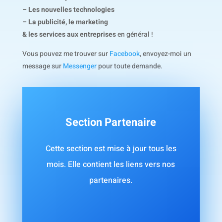
– Les nouvelles technologies
– La publicité, le marketing
& les services aux entreprises
en général !
Vous pouvez me trouver sur
Facebook
, envoyez-moi un
message sur
Messenger
pour toute demande.
Section Partenaire
Cette section est mise à jour tous les
mois. Elle contient les liens vers nos
partenaires.