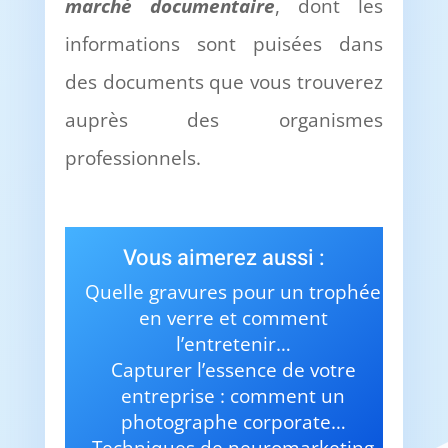
march
é
documentaire
, dont les
informations sont puisées dans
des documents que vous trouverez
auprès des organismes
professionnels.
Vous aimerez aussi :
Quelle gravures pour un trophée
en verre et comment
l’entretenir…
Capturer l’essence de votre
entreprise : comment un
photographe corporate…