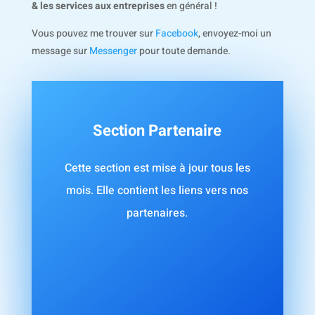
& les services aux entreprises
en général !
Vous pouvez me trouver sur
Facebook
, envoyez-moi un
message sur
Messenger
pour toute demande.
Section Partenaire
Cette section est mise à jour tous les
mois. Elle contient les liens vers nos
partenaires.