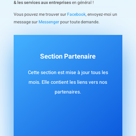
& les services aux entreprises
en général !
Vous pouvez me trouver sur
Facebook
, envoyez-moi un
message sur
Messenger
pour toute demande.
Section Partenaire
Cette section est mise à jour tous les
mois. Elle contient les liens vers nos
partenaires.