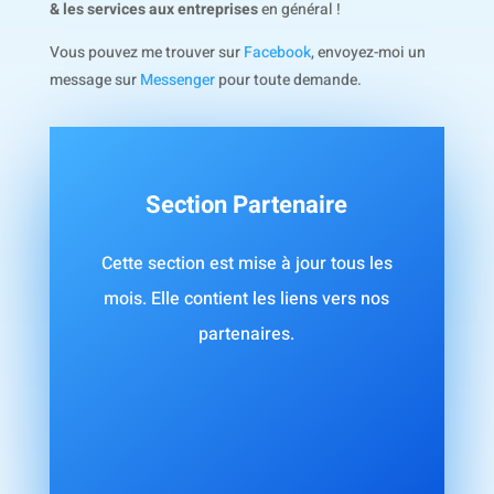
& les services aux entreprises
en général !
Vous pouvez me trouver sur
Facebook
, envoyez-moi un
message sur
Messenger
pour toute demande.
Section Partenaire
Cette section est mise à jour tous les
mois. Elle contient les liens vers nos
partenaires.