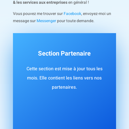
& les services aux entreprises
en général !
Vous pouvez me trouver sur
Facebook
, envoyez-moi un
message sur
Messenger
pour toute demande.
Section Partenaire
Cette section est mise à jour tous les
mois. Elle contient les liens vers nos
partenaires.