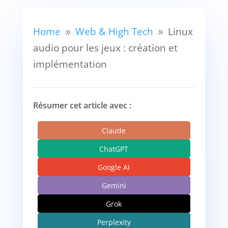
Home
Web & High Tech
Linux
9
9
audio pour les jeux : création et
implémentation
Résumer cet article avec :
Claude
ChatGPT
Google AI
Gemini
Grok
Perplexity