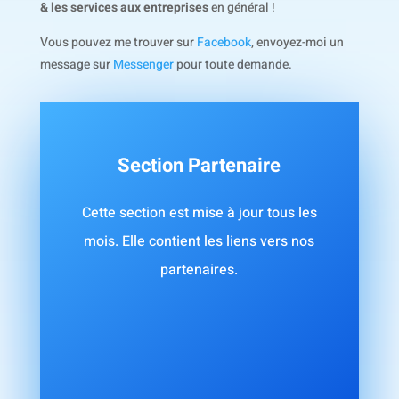
& les services aux entreprises
en général !
Vous pouvez me trouver sur
Facebook
, envoyez-moi un
message sur
Messenger
pour toute demande.
Section Partenaire
Cette section est mise à jour tous les
mois. Elle contient les liens vers nos
partenaires.