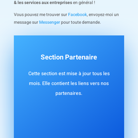
& les services aux entreprises
en général !
Vous pouvez me trouver sur
Facebook
, envoyez-moi un
message sur
Messenger
pour toute demande.
Section Partenaire
Cette section est mise à jour tous les
mois. Elle contient les liens vers nos
partenaires.