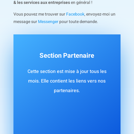
& les services aux entreprises
en général !
Vous pouvez me trouver sur
Facebook
, envoyez-moi un
message sur
Messenger
pour toute demande.
Section Partenaire
Cette section est mise à jour tous les
mois. Elle contient les liens vers nos
partenaires.