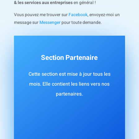
& les services aux entreprises
en général !
Vous pouvez me trouver sur
Facebook
, envoyez-moi un
message sur
Messenger
pour toute demande.
Section Partenaire
Cette section est mise à jour tous les
mois. Elle contient les liens vers nos
partenaires.